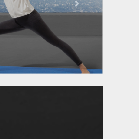
Next
arena memerlukan perbandingan