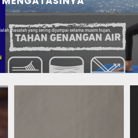
DAN REMBES
March 25 2024
Mengaci dinding dianggap sulit oleh sebagian orang k
semen dan air yang...
Lihat Tips & Saran