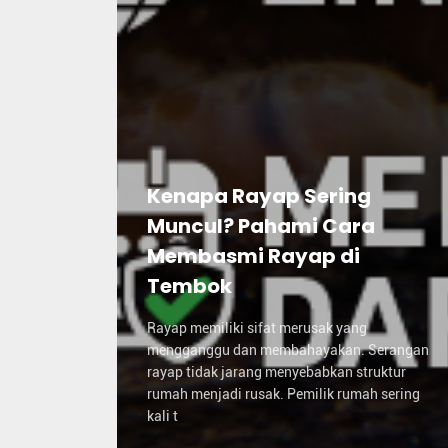
Kenapa Rayap Sering
Muncul? Pahami Cara
Membasmi Rayap di
Tembok
Rayap memiliki sifat merusak yang
mengganggu dan membahayakan. Serangan
rayap tidak jarang menyebabkan struktur
rumah menjadi rusak. Pemilik rumah sering
kali t