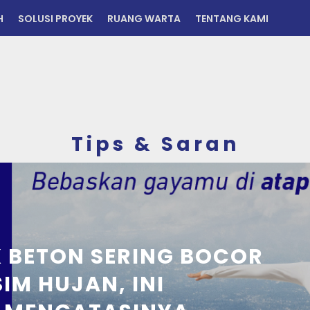
H
SOLUSI PROYEK
RUANG WARTA
TENTANG KAMI
Tips & Saran
KENALAN YUK DENGA
SULTAN INI ! BIKIN 
TETAP KINCLONG BE