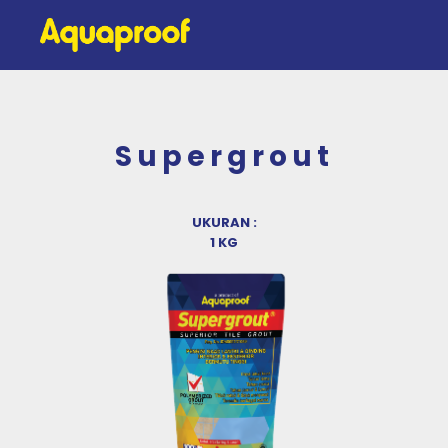
Supergrout
UKURAN :
1 KG
Previous
Next