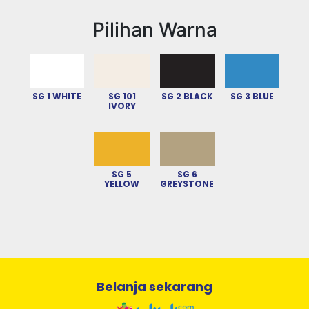
Pilihan Warna
SG 1 WHITE
SG 101
SG 2 BLACK
SG 3 BLUE
IVORY
Previous
Next
SG 5
SG 6
YELLOW
GREYSTONE
Belanja sekarang