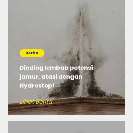
Berita
Dinding lembab potensi
jamur, atasi dengan
Hydrostop!
Lihat Berita