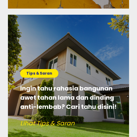
Tips & Saran
Ingin tahu rahasia bangunan
awet tahan lama dan dinding
anti-lembab? Cari tahu disini!
Lihat Tips & Saran